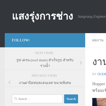
Skip to content
แสงรุ่งการช่าง
Sangrung Enginee
FOLLOW:
ผลงาน
NEXT STORY
งา
รูฟ เดรน (roof drain) สำเร็จรูป สำหรับ
รางน้ำ
BY
DOD
PREVIOUS STORY
งานฝาปิดท่อสแตนเลส ขนาดพิเศษ
Hopper
พร้อมเช
Search
for: