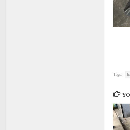
Tags:
h
YO