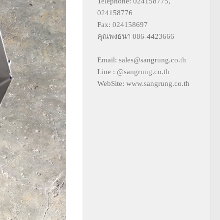
Telephone: 024158775,
024158776
Fax: 024158697
คุณพงธนา 086-4423666
Email: sales@sangrung.co.th
Line : @sangrung.co.th
WebSite: www.sangrung.co.th